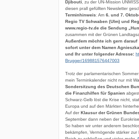
Djibouti
, zu der UN-Mission UNMISS u
diesen prall gefüllten Newsletter gesc
Terminhinweis
: Am
6. und 7. Okto
Regio TV Schwaben (Ulm) und Regio
www.regio-tv.de die Sendung „Hump
zusammen mit der Grünen Landtagsa
Außerdem möchte ich gern darauf 
sofort unter dem Namen Agnieszka B
und Ihr unter folgender Adresse:
h
Brugger/169881576447003
Trotz der parlamentarischen Sommerpau
mein Terminkalender nicht nur mit Wa
Sondersitzung des Deutschen Bund
die Finanzhilfen für Spanien
abgest
Schwarz-Gelb löst die Krise nicht, st
Europa und auf den Märkten hinterhe
Auf der
Klausur der Grünen Bundes
September dann neben der Eurokrise m
So haben wir unter anderem beschloss
bekämpfen, Vermögende stärker zur 
Reich zu schließen und vieles mehr.
A