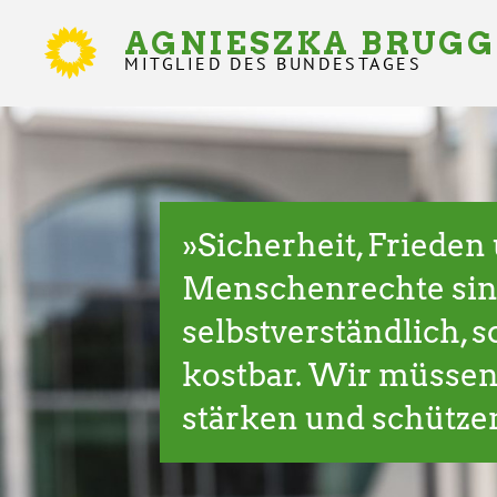
Direkt
zum
AGNIESZKA BRUG
Inhalt
MITGLIED DES BUNDESTAGES
Demo
Statement
»Sicherheit, Frieden
Menschenrechte sin
selbstverständlich, 
kostbar. Wir müssen
stärken und schütze