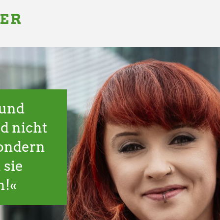
GER
 und
d nicht
sondern
 sie
n!«