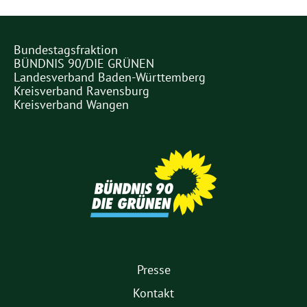
Bundestagsfraktion
Partner
BÜNDNIS 90/DIE GRÜNEN
Links
Landesverband Baden-Württemberg
Kreisverband Ravensburg
Kreisverband Wangen
Partner
1.
Presse
Fußmenü
Kontakt