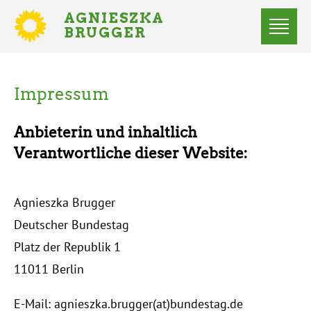
Direkt
AGNIESZKA
zum
BRUGGER
MITGLIED
Inhalt
DES
Menü
BUNDESTAGES
Statusmeldungen
Impressum
Startseite
Pfadnavigation
Impressum
Anbieterin und inhaltlich
Verantwortliche dieser Website:
Agnieszka Brugger
Deutscher Bundestag
Platz der Republik 1
11011 Berlin
E-Mail: agnieszka.brugger(at)bundestag.de