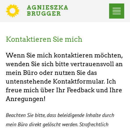
Direkt
AGNIESZKA
zum
BRUGGER
MITGLIED
Inhalt
DES
Menü
BUNDESTAGES
Statusmeldungen
Kontaktieren Sie mich
Startseite
Pfadnavigation
Kontakt
Wenn Sie mich kontaktieren möchten,
wenden Sie sich bitte vertrauensvoll an
mein Büro oder nutzen Sie das
untenstehende Kontaktformular. Ich
freue mich über Ihr Feedback und Ihre
Anregungen!
Beachten Sie bitte, dass beleidigende Inhalte durch
mein Büro direkt gelöscht werden. Strafrechtlich