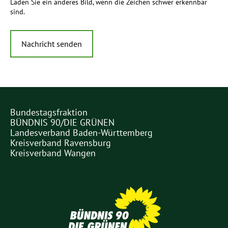
Laden Sie ein anderes Bild, wenn die Zeichen schwer erkennbar
sind.
Bundestagsfraktion
Partner
BÜNDNIS 90/DIE GRÜNEN
Links
Landesverband Baden-Württemberg
Kreisverband Ravensburg
Kreisverband Wangen
Partner