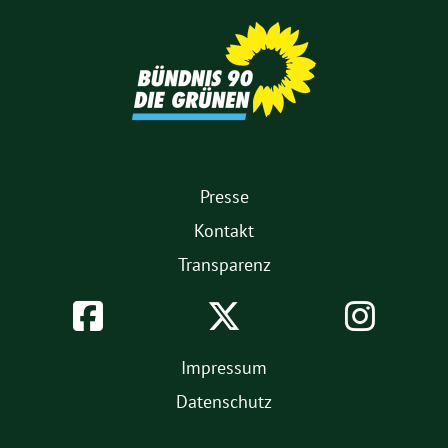
Partner
1.
Presse
Fußmenü
Kontakt
Transparenz
Soziale
Facebook
Twitter
Inst
Netzwerke
2.
Impressum
Fußmenü
Datenschutz