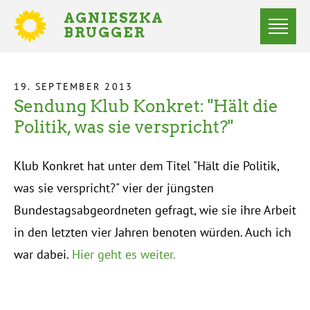
Direkt
AGNIESZKA
zum
BRUGGER
MITGLIED
Inhalt
DES
Menü
BUNDESTAGES
Statusmeldungen
19. SEPTEMBER 2013
Sendung Klub Konkret: "Hält die
Startseite
Pfadnavigation
Politik, was sie verspricht?"
Klub Konkret hat unter dem Titel "Hält die Politik,
was sie verspricht?" vier der jüngsten
Bundestagsabgeordneten gefragt, wie sie ihre Arbeit
in den letzten vier Jahren benoten würden. Auch ich
war dabei.
Hier geht es weiter.