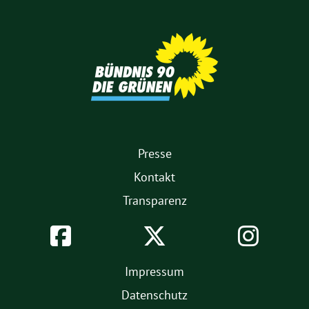
Partner
1.
Presse
Fußmenü
Kontakt
Transparenz
Soziale
Facebook
Twitter
Inst
Netzwerke
2.
Impressum
Fußmenü
Datenschutz