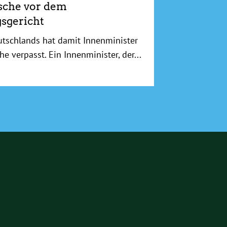
sche vor dem
sgericht
utschlands hat damit Innenminister
he verpasst. Ein Innenminister, der...