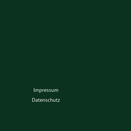
am
Impressum
2.
Datenschutz
Fußmenü