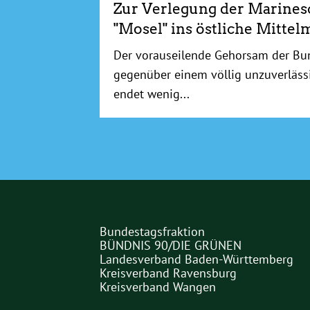
Zur Verlegung der Marinesc
"Mosel" ins östliche Mittel
Der vorauseilende Gehorsam der Bu
gegenüber einem völlig unzuverläs
endet wenig...
Bundestagsfraktion
Partner
BÜNDNIS 90/DIE GRÜNEN
Landesverband Baden-Württemberg
Links
Kreisverband Ravensburg
Kreisverband Wangen