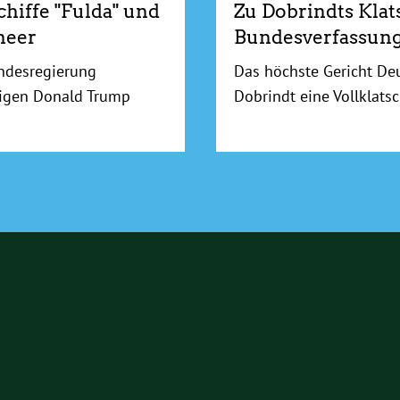
hiffe "Fulda" und
Zu Dobrindts Klat
meer
Bundesverfassung
ndesregierung
Das höchste Gericht De
sigen Donald Trump
Dobrindt eine Vollklatsc