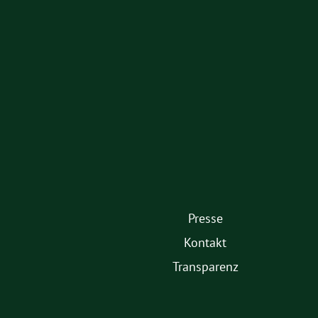
Partner
Presse
1.
Kontakt
Fußmenü
Transparenz