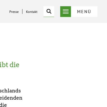
Suche
MENÜ
Presse
Kontakt
Service-
Suche
Menü
ibt die
tschlands
heidenden
die