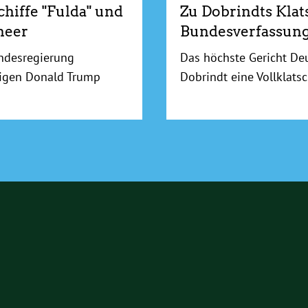
hiffe "Fulda" und
Zu Dobrindts Klat
meer
Bundesverfassung
ndesregierung
Das höchste Gericht De
sigen Donald Trump
Dobrindt eine Vollklatsc