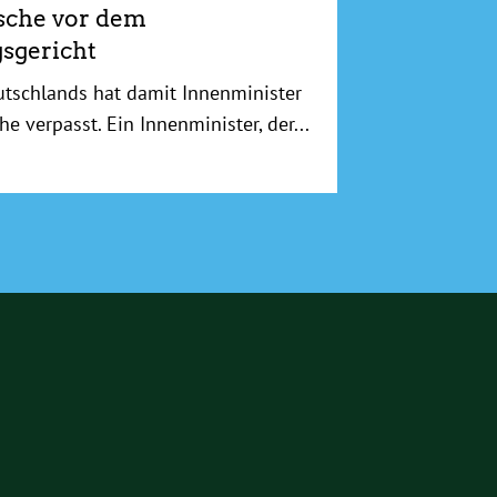
sche vor dem
sgericht
utschlands hat damit Innenminister
he verpasst. Ein Innenminister, der...