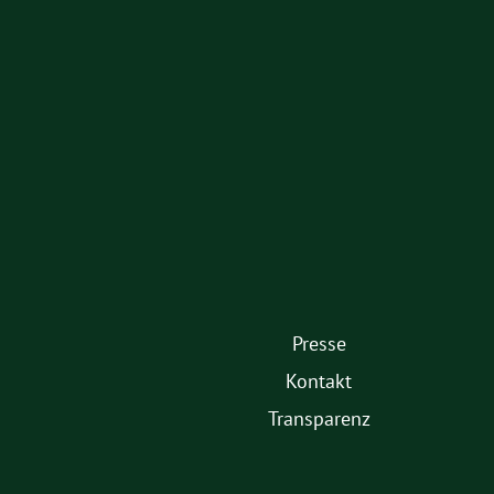
Partner
Presse
1.
Kontakt
Fußmenü
Transparenz