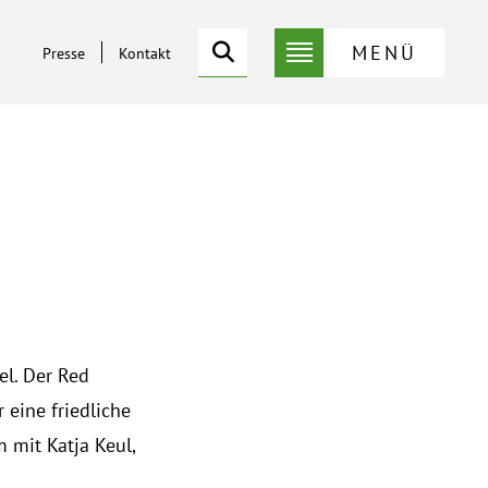
Suche
MENÜ
Presse
Kontakt
Service-
Suche
Menü
l. Der Red
 eine friedliche
 mit Katja Keul,