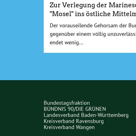
Zur Verlegung der Marinesc
"Mosel" ins östliche Mittel
Der vorauseilende Gehorsam der Bu
gegenüber einem völlig unzuverläs
endet wenig...
Bundestagsfraktion
Partner
BÜNDNIS 90/DIE GRÜNEN
Landesverband Baden-Württemberg
Links
Kreisverband Ravensburg
Kreisverband Wangen