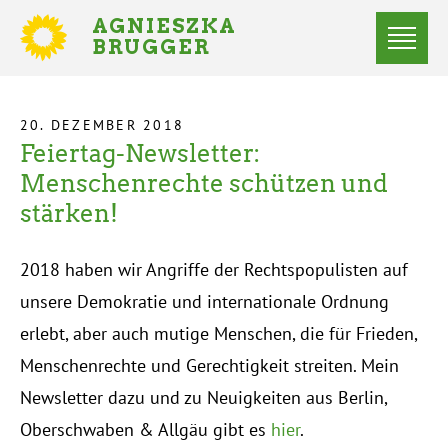
Direkt
AGNIESZKA
zum
BRUGGER
MITGLIED
Inhalt
DES
Menü
BUNDESTAGES
Statusmeldungen
20. DEZEMBER 2018
Feiertag-Newsletter:
Startseite
Pfadnavigation
Menschenrechte schützen und
stärken!
2018 haben wir Angriffe der Rechtspopulisten auf
unsere Demokratie und internationale Ordnung
erlebt, aber auch mutige Menschen, die für Frieden,
Menschenrechte und Gerechtigkeit streiten. Mein
Newsletter dazu und zu Neuigkeiten aus Berlin,
Oberschwaben & Allgäu gibt es
hier
.