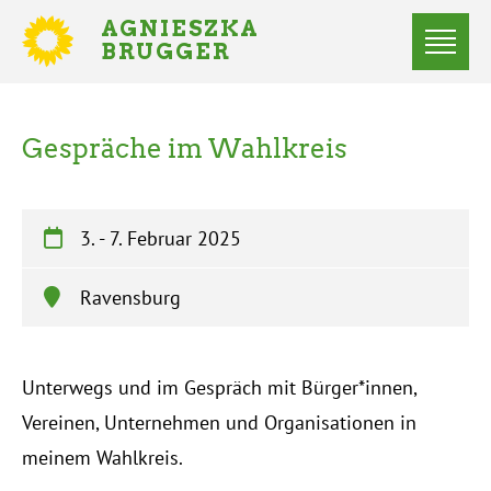
Direkt
AGNIESZKA
zum
BRUGGER
MITGLIED
Inhalt
DES
Menü
BUNDESTAGES
Statusmeldungen
Gespräche im Wahlkreis
Startseite
Pfadnavigation
3.
-
7. Februar 2025
Ravensburg
Unterwegs und im Gespräch mit Bürger*innen,
Vereinen, Unternehmen und Organisationen in
meinem Wahlkreis.