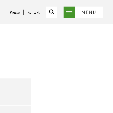
Suche
MENÜ
Presse
Kontakt
Service-
Suche
Menü