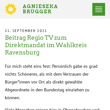
Direkt
AGNIESZKA
zum
BRUGGER
MITGLIED
Inhalt
DES
Menü
BUNDESTAGES
Statusmeldungen
21. SEPTEMBER 2021
Beitrag Regio TV zum
Startseite
Pfadnavigation
Direktmandat im Wahlkreis
Ravensburg
Für mich steht eins fest: Persönlich gäbe es grad
nichts Schöneres, als mit dem Vertrauen der
Bürger*innen vor Ort als direkt gewählte
Abgeordnete in den Bundestag einziehen zu
können.
Viele Menschen zeigen hier in Oberschwaben und