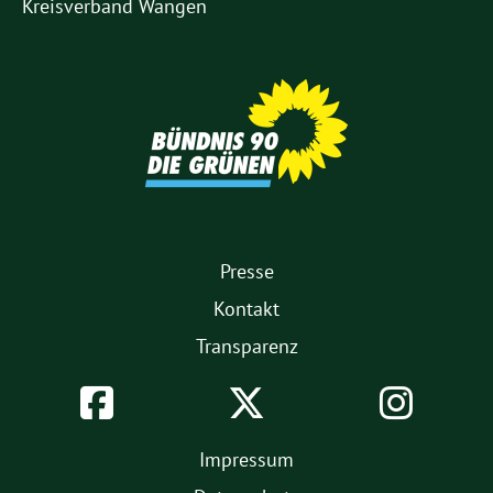
Kreisverband Wangen
Partner
1.
Presse
Fußmenü
Kontakt
Transparenz
Soziale
Facebook
Twitter
Inst
Netzwerke
2.
Impressum