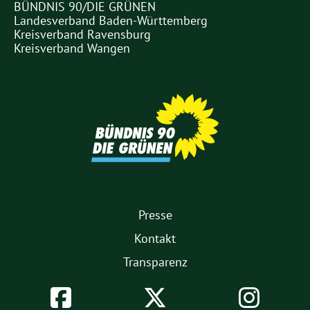
BÜNDNIS 90/DIE GRÜNEN
Links
Landesverband Baden-Württemberg
Kreisverband Ravensburg
Kreisverband Wangen
Partner
1.
Presse
Fußmenü
Kontakt
Transparenz
Soziale
Facebook
Twitter
Inst
Netzwerke