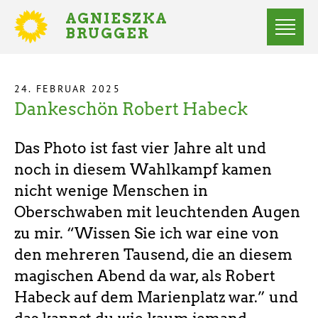
Direkt
AGNIESZKA
zum
BRUGGER
MITGLIED
Inhalt
DES
Menü
BUNDESTAGES
Statusmeldungen
24. FEBRUAR 2025
Dankeschön Robert Habeck
Startseite
Pfadnavigation
Das Photo ist fast vier Jahre alt und
noch in diesem Wahlkampf kamen
nicht wenige Menschen in
Oberschwaben mit leuchtenden Augen
zu mir. “Wissen Sie ich war eine von
den mehreren Tausend, die an diesem
magischen Abend da war, als Robert
Habeck auf dem Marienplatz war.” und