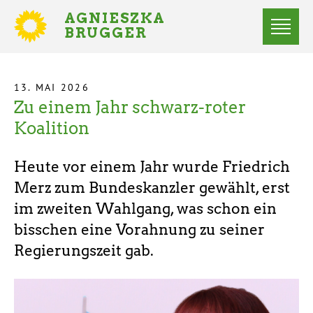
Direkt
AGNIESZKA
zum
BRUGGER
MITGLIED
Inhalt
DES
Menü
BUNDESTAGES
Statusmeldungen
13. MAI 2026
Zu einem Jahr schwarz-roter
Startseite
Pfadnavigation
Koalition
Heute vor einem Jahr wurde Friedrich
Merz zum Bundeskanzler gewählt, erst
im zweiten Wahlgang, was schon ein
bisschen eine Vorahnung zu seiner
Regierungszeit gab.