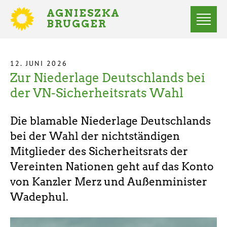
Direkt
AGNIESZKA
zum
BRUGGER
MITGLIED
Inhalt
DES
Menü
BUNDESTAGES
Statusmeldungen
12. JUNI 2026
Zur Niederlage Deutschlands bei
Startseite
Pfadnavigation
der VN-Sicherheitsrats Wahl
Die blamable Niederlage Deutschlands
bei der Wahl der nichtständigen
Mitglieder des Sicherheitsrats der
Vereinten Nationen geht auf das Konto
von Kanzler Merz und Außenminister
Wadephul.