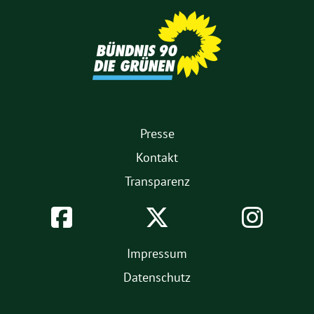
Partner
1.
Presse
Fußmenü
Kontakt
Transparenz
Soziale
Facebook
Twitter
Inst
Netzwerke
2.
Impressum
Fußmenü
Datenschutz