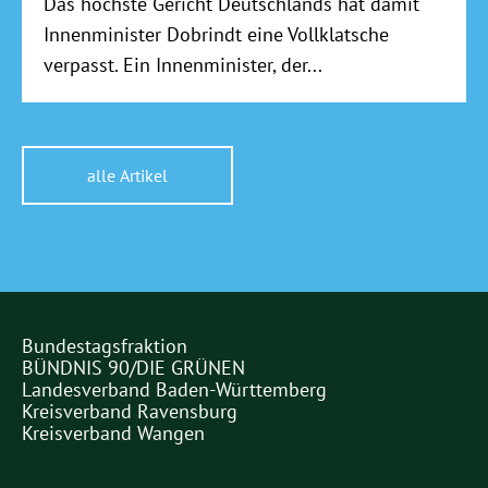
Das höchste Gericht Deutschlands hat damit
Innenminister Dobrindt eine Vollklatsche
verpasst. Ein Innenminister, der...
alle Artikel
Bundestagsfraktion
Partner
BÜNDNIS 90/DIE GRÜNEN
Links
Landesverband Baden-Württemberg
Kreisverband Ravensburg
Kreisverband Wangen