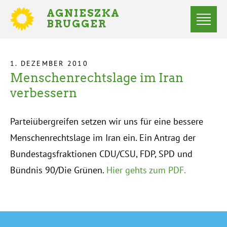
Direkt
AGNIESZKA
zum
BRUGGER
MITGLIED
Inhalt
DES
Menü
BUNDESTAGES
Statusmeldungen
1. DEZEMBER 2010
Menschenrechtslage im Iran
Startseite
Pfadnavigation
verbessern
Parteiübergreifen setzen wir uns für eine bessere
Menschenrechtslage im Iran ein. Ein Antrag der
Bundestagsfraktionen CDU/CSU, FDP, SPD und
Bündnis 90/Die Grünen.
Hier gehts zum PDF.