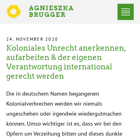
Direkt
AGNIESZKA
zum
BRUGGER
MITGLIED
Inhalt
DES
Menü
BUNDESTAGES
Statusmeldungen
24. NOVEMBER 2020
Koloniales Unrecht anerkennen,
Startseite
Pfadnavigation
aufarbeiten & der eigenen
Verantwortung international
gerecht werden
Die in deutschem Namen begangenen
Kolonialverbrechen werden wir niemals
ungeschehen oder irgendwie wiedergutmachen
können. Umso wichtiger ist es, dass wir bei den
Opfern um Verzeihung bitten und dieses dunkle