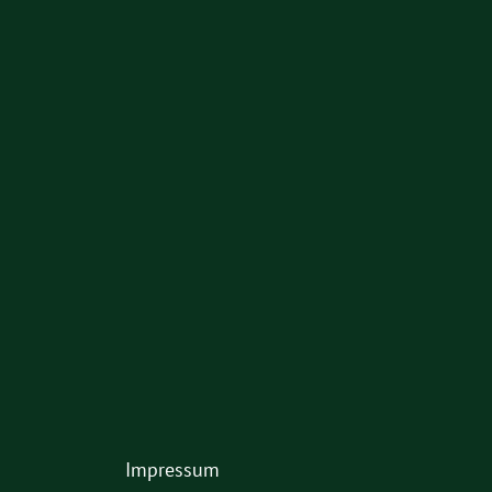
am
Impressum
2.