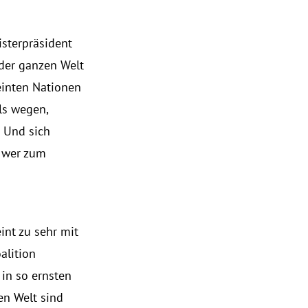
isterpräsident
der ganzen Welt
einten Nationen
lls wegen,
. Und sich
d wer zum
int zu sehr mit
alition
 in so ernsten
ren Welt sind