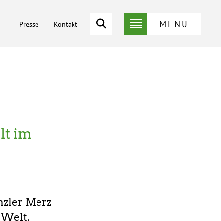
Suche
MENÜ
Presse
Kontakt
Service-
Suche
Menü
lt im
nzler Merz
 Welt.