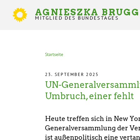
Direkt
zum
AGNIESZKA BRUG
Inhalt
MITGLIED DES BUNDESTAGES
Statusmeldungen
Startseite
Pfadnavigation
23. SEPTEMBER 2025
UN-Generalversammlu
Umbruch, einer fehlt
Heute treffen sich in New Yor
Generalversammlung der Ver
ist außenpolitisch eine verta