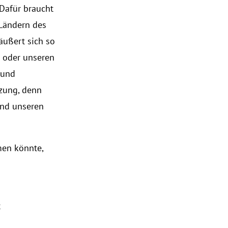
 Dafür braucht
Ländern des
äußert sich so
n oder unseren
 und
zung, denn
und unseren
men könnte,
t