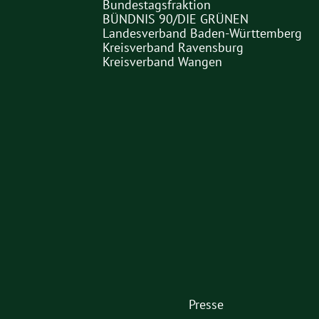
Bundestagsfraktion
Partner
BÜNDNIS 90/DIE GRÜNEN
Landesverband Baden-Württemberg
Links
Kreisverband Ravensburg
Kreisverband Wangen
Partner
Presse
1.