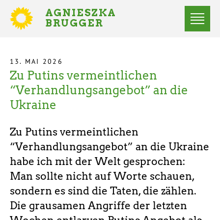
Direkt
AGNIESZKA
zum
BRUGGER
MITGLIED
Inhalt
DES
Menü
BUNDESTAGES
Statusmeldungen
13. MAI 2026
Zu Putins vermeintlichen
Startseite
Pfadnavigation
“Verhandlungsangebot” an die
Ukraine
Zu Putins vermeintlichen
“Verhandlungsangebot” an die Ukraine
habe ich mit der Welt gesprochen:
Man sollte nicht auf Worte schauen,
sondern es sind die Taten, die zählen.
Die grausamen Angriffe der letzten