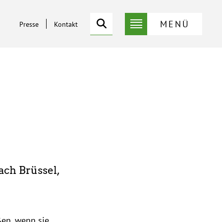
Suche
MENÜ
Presse
Kontakt
Service-
Suche
Menü
ch Brüssel,
ßen, wenn sie