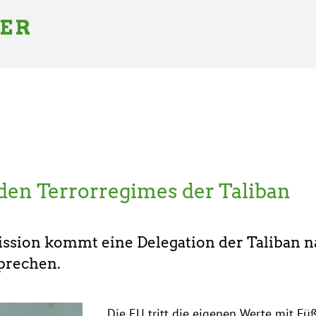
GER
en Terrorregimes der Taliban
sion kommt eine Delegation der Taliban na
prechen.
Die EU tritt die eigenen Werte mit Fü