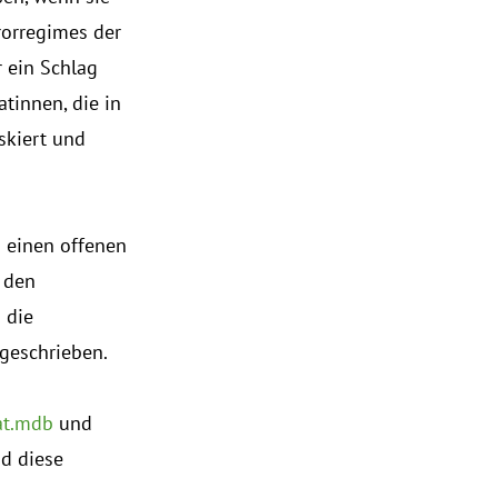
rorregimes der
r ein Schlag
tinnen, die in
skiert und
n einen offenen
 den
 die
 geschrieben.
at.mdb
und
nd diese