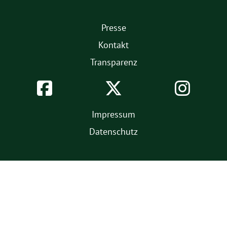
1.
Presse
Fußmenü
Kontakt
Transparenz
Soziale
Facebook
Twitter
Inst
Netzwerke
2.
Impressum
Fußmenü
Datenschutz