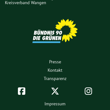
Kreisverband Wangen
Partner
1.
Presse
Fußmenü
Kontakt
Transparenz
Soziale
Facebook
Twitter
Inst
Netzwerke
2.
Impressum