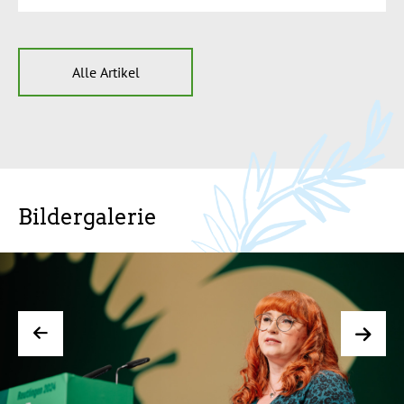
Alle Artikel
Bildergalerie
Bild:
Bild
Vorheriges
Nächs